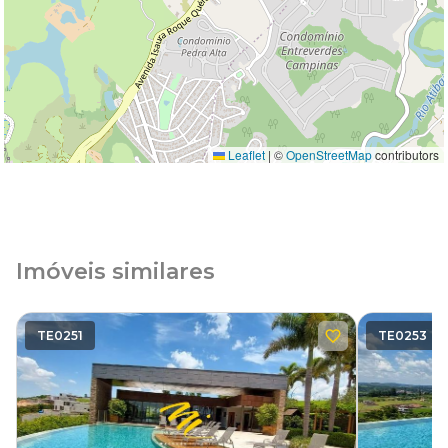
Leaflet
|
©
OpenStreetMap
contributors
Imóveis similares
TE0251
TE0253