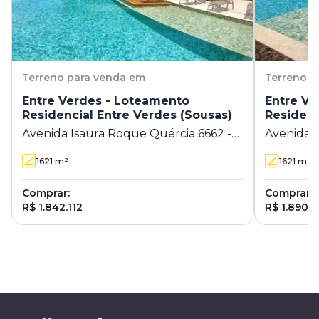
Terreno
para venda em
Terreno
p
Entre Verdes - Loteamento
Entre Ve
Residencial Entre Verdes (Sousas)
Residenc
Avenida Isaura Roque Quércia 6662 -
Avenida I
Loteamento Residencial Entre Verdes
Loteamen
1621
m²
1621
m²
(Sousas) - Campinas - SP
(Sousas) 
Comprar:
Comprar:
R$ 1.842.112
R$ 1.890.5