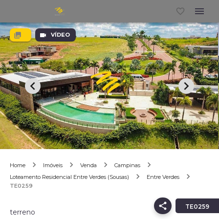
VÍDEO
Home
Imóveis
Venda
Campinas
Loteamento Residencial Entre Verdes (Sousas)
Entre Verdes
TE0259
TE0259
terreno