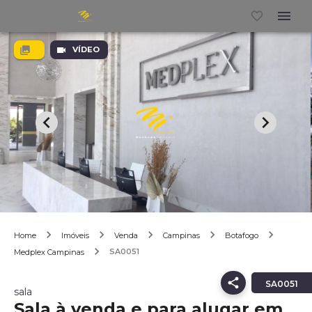
VÍDEO
Home
Imóveis
Venda
Campinas
Botafogo
SA0051
Medplex Campinas
SA0051
sala
Sala à venda e para alugar em