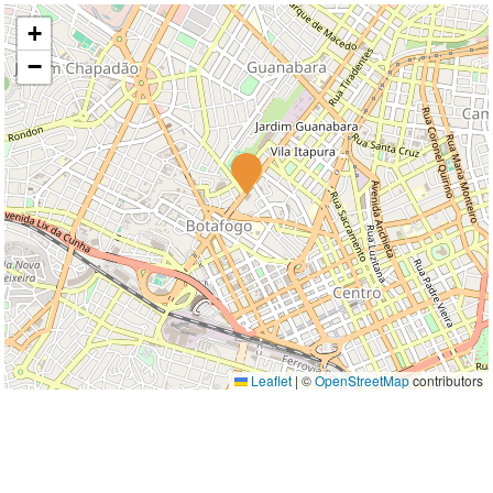
+
−
Leaflet
|
©
OpenStreetMap
contributors