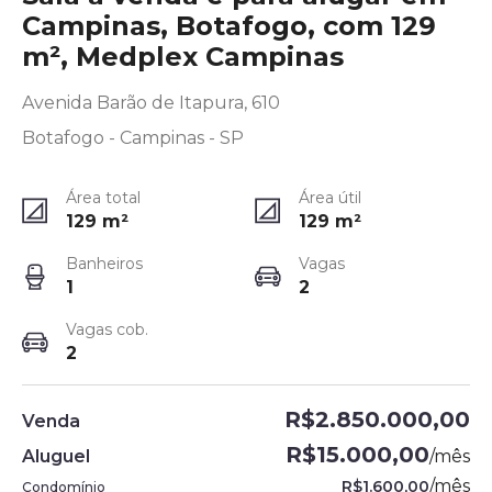
Campinas, Botafogo, com 129
m², Medplex Campinas
Avenida Barão de Itapura, 610
Botafogo - Campinas - SP
Área total
Área útil
129
m²
129
m²
Banheiros
Vagas
1
2
Vagas cob.
2
R$2.850.000,00
Venda
R$15.000,00
Aluguel
/
mês
/
mês
R$1.600,00
Condomínio