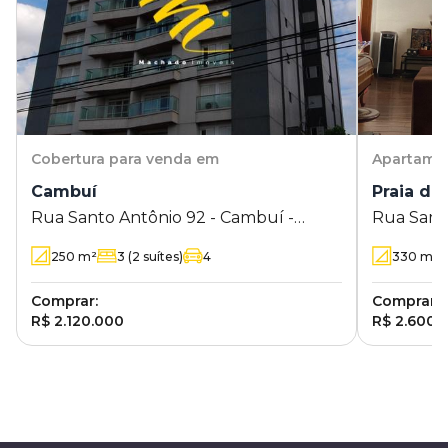
Cobertura
para venda em
Apartame
Cambuí
Praia do
Rua Santo Antônio 92 - Cambuí -
Rua Samp
Campinas - SP
Campinas
250
m²
3
(2 suítes)
4
330
m²
Comprar:
Comprar:
R$ 2.120.000
R$ 2.600.