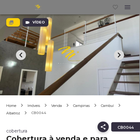
VÍDEO
Home
Imóveis
Venda
Campinas
Cambuí
CB0044
Albatroz
CB0044
cobertura
Cobertura à venda e para