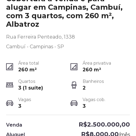
alugar em Campinas, Cambuí,
com 3 quartos, com 260 m²,
Albatroz
Rua Ferreira Penteado, 1338
Cambuí - Campinas - SP
Área total
Área privativa
260
m²
260
m²
Quartos
Banheiros
3 (1 suíte)
2
Vagas
Vagas cob.
3
3
R$2.500.000,00
Venda
R$8.000,00
Aluguel
/
mês