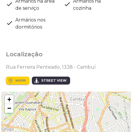
Armários na área
Armários na
de serviço
cozinha
Armários nos
dormitórios
Localização
Rua Ferreira Penteado, 1338 - Cambuí
MAPA
STREET VIEW
+
−