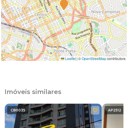
Leaflet
|
©
OpenStreetMap
contributors
Imóveis similares
CB0035
AP2512