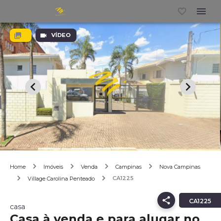
VÍDEO
Home
Imóveis
Venda
Campinas
Nova Campinas
CA1225
Village Carolina Penteado
CA1225
casa
Casa à venda e para alugar no