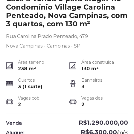
Condomínio Village Carolina
Penteado, Nova Campinas, com
3 quartos, com 130 m²
Rua Carolina Prado Penteado, 479
Nova Campinas - Campinas - SP
Área terreno
Área construída
238
m²
130
m²
Quartos
Banheiros
3 (1 suíte)
3
Vagas cob.
Vagas des.
2
2
R$1.290.000,00
Venda
R$6.300,00
Aluguel
/
mês