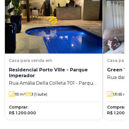
Casa
para venda em
Casa
para
Residencial Porto Ville - Parque
Green Vi
Imperador
Rua das H
Rua Amália Della Colleta 701 - Parque
Primavera
Imperador - Campinas - SP
115
m²
3
(1 suíte)
131.65
m²
Comprar:
Comprar:
R$ 1.200.000
R$ 1.200.