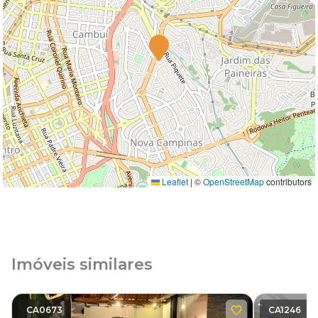
Leaflet
|
©
OpenStreetMap
contributors
Imóveis similares
CA0673
CA1246