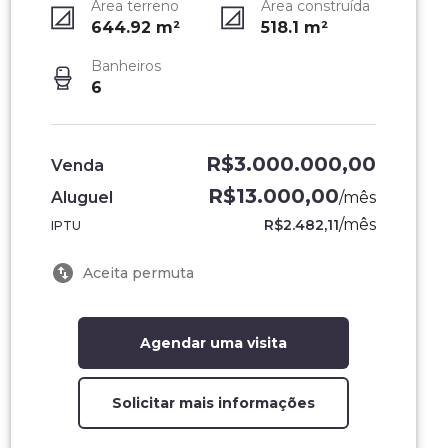
Área terreno
Área construída
644.92
m²
518.1
m²
Banheiros
6
R$3.000.000,00
Venda
R$13.000,00
Aluguel
/
mês
/
mês
R$2.482,11
IPTU
Aceita permuta
Agendar uma visita
Solicitar mais informações