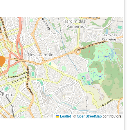
Leaflet
|
©
OpenStreetMap
contributors