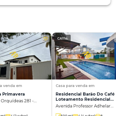
CA1114
ra venda em
Casa
para venda em
a Primavera
Residencial Barão Do Café 
Loteamento Residencial
 Orquídeas 281 -
Barão do Café
Avenida Professor Adhelar
 Primavera - Campinas -
Matthes 175 - Loteamento
m²
4
(2 suítes)
500
m²
4
(4 suítes)
8