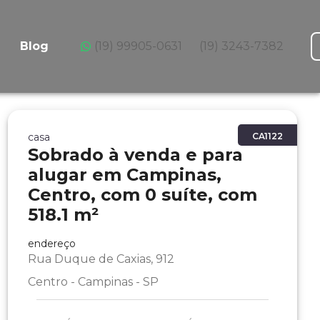
Blog
(19) 99905-0631
(19) 3243-7382
casa
CA1122
Sobrado à venda e para
alugar em Campinas,
Centro, com 0 suíte, com
518.1 m²
endereço
Rua Duque de Caxias, 912
Centro - Campinas - SP