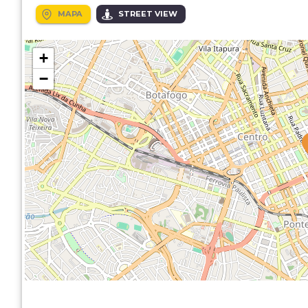
MAPA
STREET VIEW
+
−