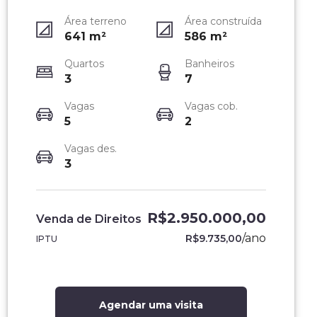
Área terreno
Área construída
641
m²
586
m²
Quartos
Banheiros
3
7
Vagas
Vagas cob.
5
2
Vagas des.
3
R$2.950.000,00
Venda de Direitos
/
ano
R$9.735,00
IPTU
Agendar uma visita