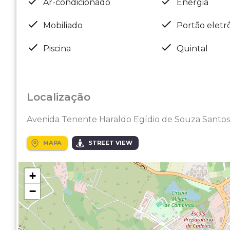
Ar-condicionado
Energia
Mobiliado
Portão eletr
Piscina
Quintal
Localização
Avenida Tenente Haraldo Egídio de Souza Santos
MAPA
STREET VIEW
+
−