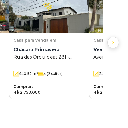
Casa
para venda em
Casa
para vend
Chácara Primavera
Vevey - Swiss
Rua das Orquídeas 281 -
Avenida Dermi
Chácara Primavera - Campinas -
Siqueira 01 - Sw
SP
Campinas - SP
440.92
m²
4
(2 suítes)
249
m²
3
(3 s
Comprar:
Comprar:
R$ 2.750.000
R$ 2.760.000