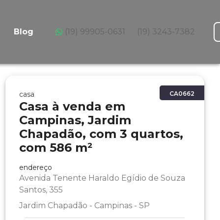
Blog
(19) 99905-0631
(19) 3243-7382
casa
CA0662
Casa à venda em
Campinas, Jardim
Chapadão, com 3 quartos,
com 586 m²
endereço
Avenida Tenente Haraldo Egídio de Souza
Santos, 355
Jardim Chapadão - Campinas - SP