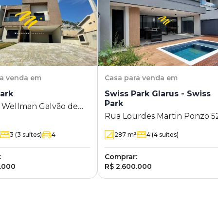
ra venda em
Casa
para venda em
ark
Swiss Park Glarus - Swiss
Park
 Wellman Galvão de
Rua Lourdes Martin Ponzo 5
angel s/n - Swiss Park -
- Swiss Park - Campinas - SP
s - SP
3
(3 suítes)
4
287
m²
4
(4 suítes)
:
Comprar:
.000
R$ 2.600.000