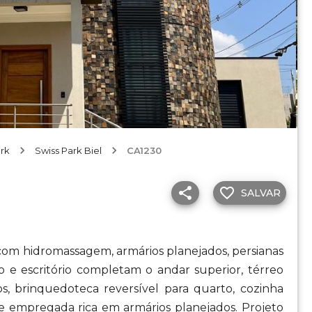
ark
Swiss Park Biel
CA1230
SALVAR
 com hidromassagem, armários planejados, persianas
o e escritório completam o andar superior, térreo
s, brinquedoteca reversível para quarto, cozinha
e empregada rica em armários planejados. Projeto