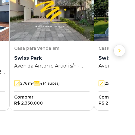
Casa
para venda em
Casa
para vend
Swiss Park
Swiss Park
Avenida Antonio Artioli s/n -
Avenida Antonio 
29
Swiss Park - Campinas - SP
Swiss Park - C
276
m²
4
(4 suítes)
255
m²
3
(3 su
Comprar:
Comprar:
R$ 2.350.000
R$ 2.490.000