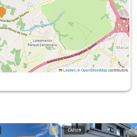
Leaflet
|
©
OpenStreetMap
contributors
CA1109