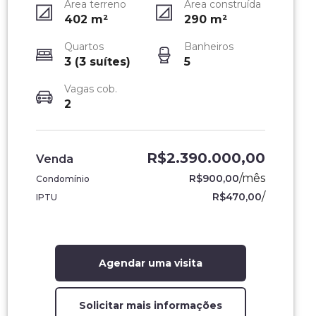
Área terreno
Área construída
402
m²
290
m²
Quartos
Banheiros
3 (3 suítes)
5
Vagas cob.
2
R$2.390.000,00
Venda
/
mês
R$900,00
Condomínio
/
R$470,00
IPTU
Agendar uma visita
Solicitar mais informações