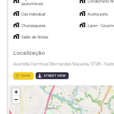
Condomínio f
(automóvel)
Gás individual
Aceita pets
Churrasqueira
Lazer - Gourm
Salão de festas
Localização
Avenida Dermival Bernardes Siqueira, 3728 - Swis
MAPA
STREET VIEW
+
−