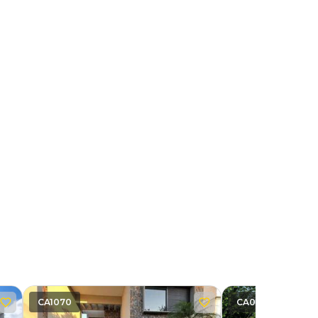
CA1070
CA0765