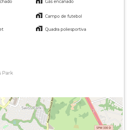
echado
Gás encanado
Campo de futebol
et
Quadra poliesportiva
s Park