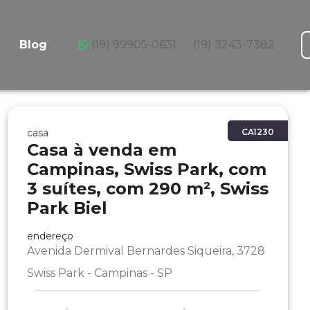
Blog
(19) 99905-0631
(19) 3243-7382
casa
CA1230
Casa à venda em
Campinas, Swiss Park, com
3 suítes, com 290 m², Swiss
Park Biel
endereço
Avenida Dermival Bernardes Siqueira, 3728
Swiss Park - Campinas - SP