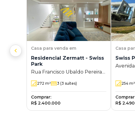
Casa
para venda em
Casa
pa
Residencial Zermatt - Swiss
Swiss P
Park
Avenida
Rua Francisco Ubaldo Pereira
França R
119 - Swiss Park - Campinas - SP
Campina
272
m²
3
(3 suítes)
254
m²
Comprar:
Comprar
R$ 2.400.000
R$ 2.490