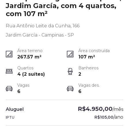
Jardim García, com 4 quartos,
com 107 m²
Rua Antônio Leite da Cunha, 166
Jardim García - Campinas - SP
Área terreno
Área construída
267.57
m²
107
m²
Quartos
Banheiros
4 (2 suítes)
2
Vagas
Vagas des.
6
6
R$4.950,00
Aluguel
/
mês
/
ano
R$105,00
IPTU