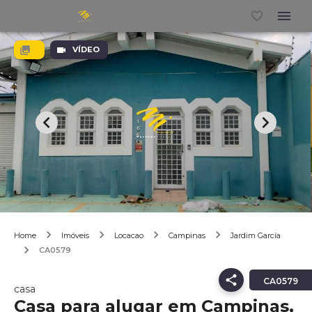
VÍDEO
Home
Imóveis
Locacao
Campinas
Jardim García
CA0579
CA0579
casa
Casa para alugar em Campinas,