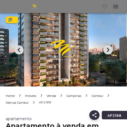
Home
Imóveis
Venda
Campinas
Cambuí
AP2188
Alenza Cambuí
AP2188
apartamento
Apartamento à venda em