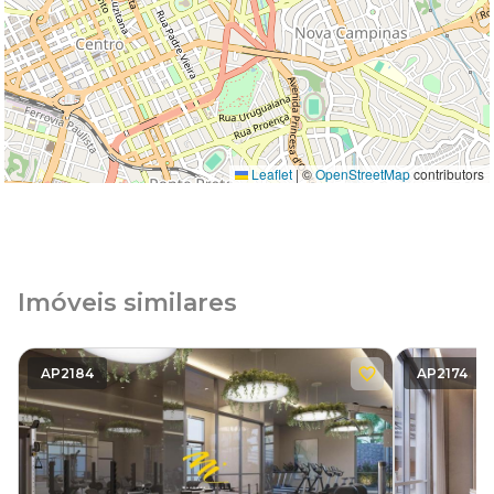
Leaflet
|
©
OpenStreetMap
contributors
Imóveis similares
AP2184
AP2174