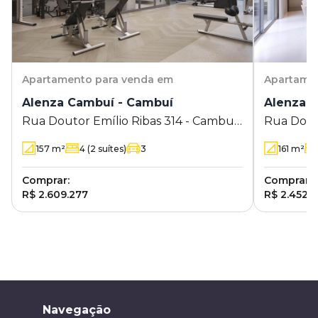
Apartamento
para venda em
Apartame
Alenza Cambuí - Cambuí
Alenza 
Rua Doutor Emílio Ribas 314 - Cambuí
Rua Dout
- Campinas - SP
- Campina
157
m²
4
(2 suítes)
3
161
m²
Comprar:
Comprar:
R$ 2.609.277
R$ 2.452.7
Navegação