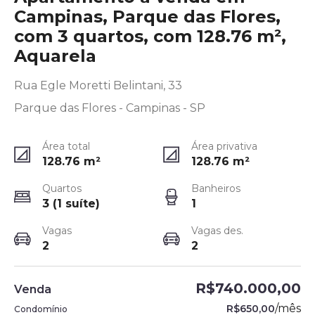
Campinas, Parque das Flores,
com 3 quartos, com 128.76 m²,
Aquarela
Rua Egle Moretti Belintani, 33
Parque das Flores - Campinas - SP
Área total
Área privativa
128.76
m²
128.76
m²
Quartos
Banheiros
3 (1 suíte)
1
Vagas
Vagas des.
2
2
R$740.000,00
Venda
/
mês
R$650,00
Condomínio