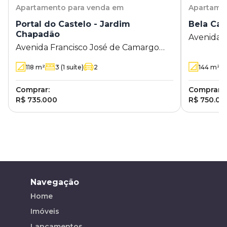
Apartamento
para venda em
Apartame
Portal do Castelo - Jardim
Bela Ca
Chapadão
Avenida D
Avenida Francisco José de Camargo
Nova Cam
Andrade 44 - Jardim Chapadão -
118
m²
3
(1 suíte)
2
144
m²
Campinas - SP
Comprar:
Comprar:
R$ 735.000
R$ 750.00
Navegação
Home
Imóveis
Lançamentos