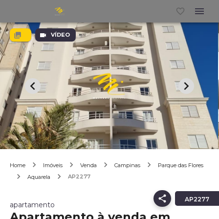
VÍDEO
Home
Imóveis
Venda
Campinas
Parque das Flores
AP2277
Aquarela
AP2277
apartamento
Apartamento à venda em