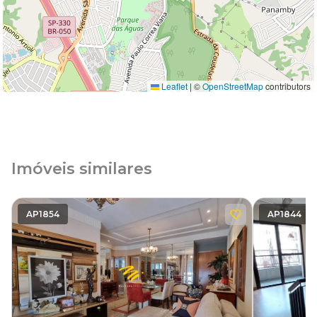
Leaflet
|
©
OpenStreetMap
contributors
Imóveis similares
AP1854
AP1844