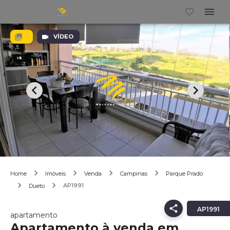
VÍDEO
Home
Imóveis
Venda
Campinas
Parque Prado
AP1991
Dueto
AP1991
apartamento
Apartamento à venda em