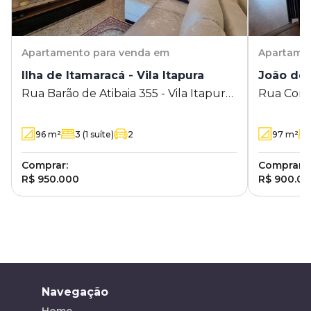
Apartamento
para venda em
Apartame
Ilha de Itamaracá - Vila Itapura
João de 
Rua Barão de Atibaia 355 - Vila Itapura
Rua Conc
- Campinas - SP
Campinas
96
m²
3
(1 suíte)
2
97
m²
Comprar:
Comprar:
R$ 950.000
R$ 900.0
Navegação