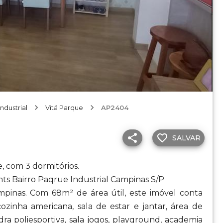
ndustrial
Vitá Parque
AP2404
SALVAR
 com 3 dormitórios.
ts Bairro Paqrue Industrial Campinas S/P
pinas. Com 68m² de área útil, este imóvel conta
cozinha americana, sala de estar e jantar, área de
dra poliesportiva, sala jogos, playground, academia