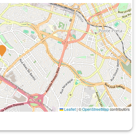
Leaflet
|
©
OpenStreetMap
contributors