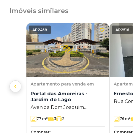
Imóveis similares
AP2458
AP2516
Apartamento
para venda em
Apartam
Portal das Amoreiras -
Ernesto
Jardim do Lago
Rua Coro
Avenida Dom Joaquim
Cambuí 
Mamede da Silva Leite 40 -
77
m²
3
2
76
m²
Jardim do Lago - Campinas - SP
Comprar:
Comprar