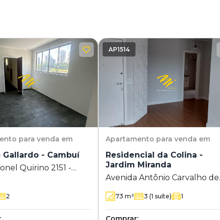
AP1514
ento
para venda em
Apartamento
para venda em
 Gallardo - Cambuí
Residencial da Colina -
Jardim Miranda
nel Quirino 2151 -
Avenida Antônio Carvalho de
- Campinas - SP
Miranda 720 - Jardim Miranda
2
73
m²
3
(1 suíte)
1
Campinas - SP
:
Comprar: