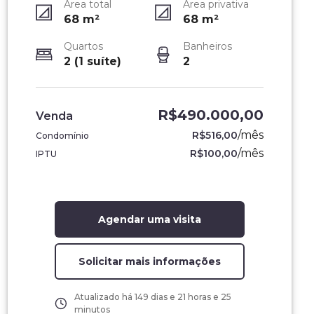
Área total
Área privativa
68
m²
68
m²
Quartos
Banheiros
2 (1 suíte)
2
R$490.000,00
Venda
/
mês
R$516,00
Condomínio
/
mês
R$100,00
IPTU
Agendar uma visita
Solicitar mais informações
Atualizado há
149 dias e 21 horas e 25
minutos