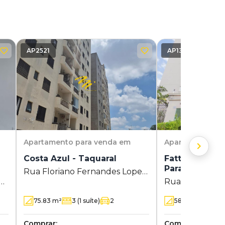
AP2521
AP1352
Apartamento
para venda em
Apartamento
pa
Costa Azul - Taquaral
Fatto Moment
Paranapanem
Rua Floriano Fernandes Lopes
Rua Serra dos Cr
10 - Taquaral - Campinas - SP
 -
Jardim Parana
75.83
m²
3
(1 suíte)
2
58
m²
3
(1 suí
Campinas - SP
Comprar:
Comprar: