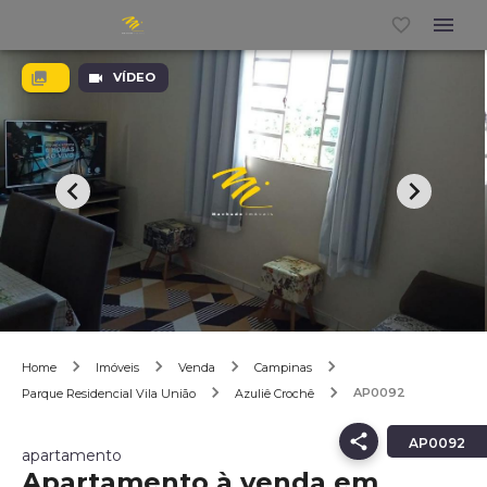
VÍDEO
Home
Imóveis
Venda
Campinas
AP0092
Parque Residencial Vila União
Azuliê Crochê
AP0092
apartamento
Apartamento à venda em