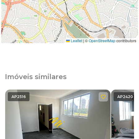
Leaflet
|
©
OpenStreetMap
contributors
Imóveis similares
AP2516
AP2420