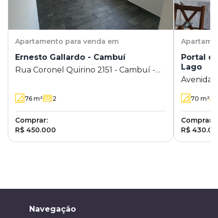
Apartamento
para venda em
Apartame
Ernesto Gallardo - Cambuí
Portal d
Lago
Rua Coronel Quirino 2151 - Cambuí -
Avenida
Campinas - SP
Silva Leit
76
m²
2
70
m²
Campinas
Comprar:
Comprar:
R$ 450.000
R$ 430.0
Navegação