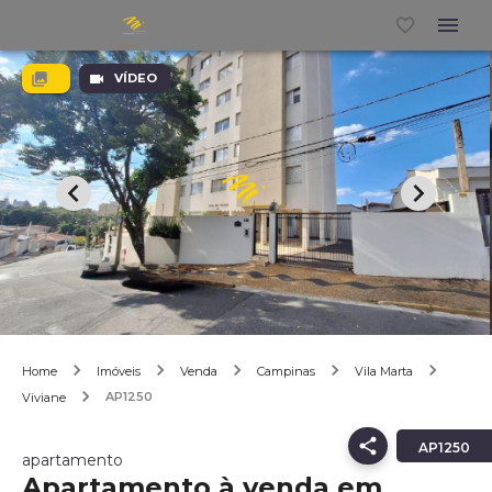
VÍDEO
Home
Imóveis
Venda
Campinas
Vila Marta
AP1250
Viviane
AP1250
apartamento
Apartamento à venda em