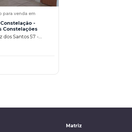
o
para venda em
Constelação -
s Constelações
z dos Santos 57 -
 Constelações -
 SP
Matriz