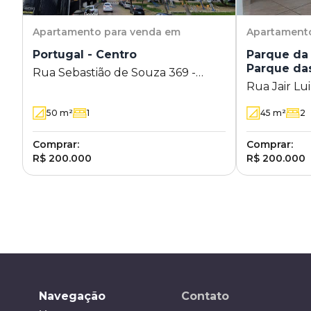
Apartamento
para venda em
Apartament
Portugal - Centro
Parque da 
Parque da
Rua Sebastião de Souza 369 -
Rua Jair Lui
Centro - Campinas - SP
Parque das
50
m²
1
45
m²
2
Campinas -
Comprar:
Comprar:
R$ 200.000
R$ 200.000
Navegação
Contato