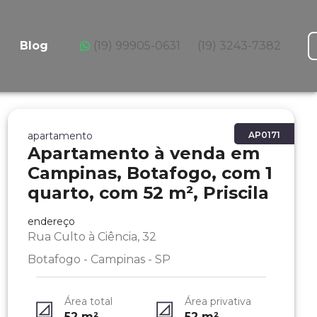
Blog
(19) 99905-0631
(19) 3243-7382
apartamento
AP0171
Apartamento à venda em
Campinas, Botafogo, com 1
quarto, com 52 m², Priscila
endereço
Rua Culto à Ciência, 32
Botafogo - Campinas - SP
Área total
Área privativa
52
m²
52
m²