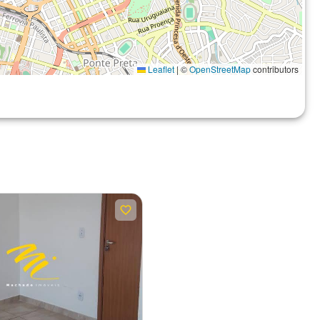
Leaflet
|
©
OpenStreetMap
contributors