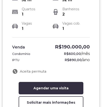
Quartos
Banheiros
1
2
Vagas
Vagas cob.
1
1
R$190.000,00
Venda
/
mês
R$600,00
Condomínio
/
ano
R$890,00
IPTU
Aceita permuta
Agendar uma visita
Solicitar mais informações