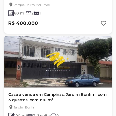
Parque Bairro Morumbi
60 m²
2
1
R$ 400.000
Casa à venda em Campinas, Jardim Bonfim, com
3 quartos, com 190 m²
Jardim Bonfim
190 m²
3 (1 suíte)
2