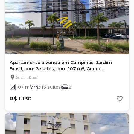
Apartamento à venda em Campinas, Jardim
Brasil, com 3 suítes, com 107 m², Grand
Guanabara One
Jardim Brasil
107 m²
3 (3 suítes)
2
R$ 1.130