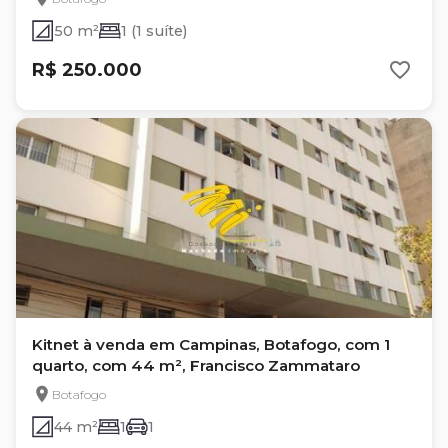
50 m²
1 (1 suíte)
R$ 250.000
Kitnet à venda em Campinas, Botafogo, com 1
quarto, com 44 m², Francisco Zammataro
Botafogo
44 m²
1
1