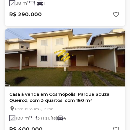
38 m²
1
1
R$ 290.000
Casa à venda em Cosmópolis, Parque Souza
Queiroz, com 3 quartos, com 180 m²
Parque Souza Queiroz
180 m²
3 (1 suíte)
4
R$ 400.000