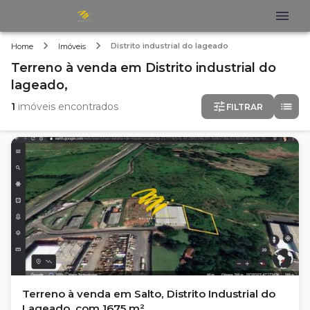
Distrito industrial do lageado
Home
Imóveis
Terreno
à venda
em
Distrito industrial do
lageado,
1
imóveis encontrados
FILTRAR
Terreno à venda em Salto, Distrito Industrial do
Lageado, com 1675 m²