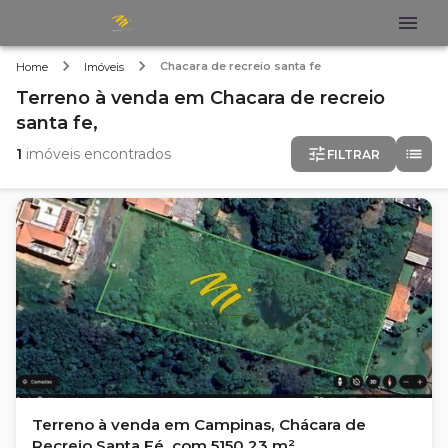
Chacara de recreio santa fe
Home
Imóveis
Terreno
à venda
em
Chacara de recreio
santa fe,
1
imóveis encontrados
FILTRAR
Terreno à venda em Campinas, Chácara de
Recreio Santa Fé, com 5150.23 m²