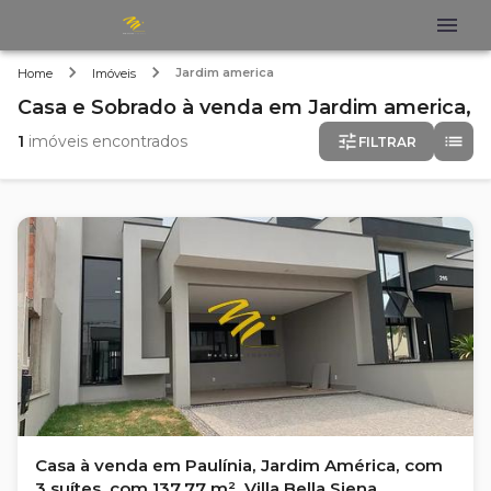
Jardim america
Home
Imóveis
Casa e Sobrado
à venda
em
Jardim america,
1
imóveis encontrados
FILTRAR
Casa à venda em Paulínia, Jardim América, com
3 suítes, com 137.77 m², Villa Bella Siena