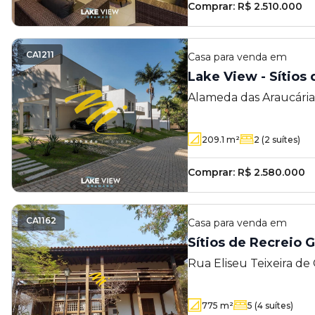
Comprar:
R$ 2.510.000
CA1211
Casa
para venda em
Lake View - Sítios
Alameda das Araucárias
Gramado - Campinas -
209.1
m²
2
(2 suítes)
Comprar:
R$ 2.580.000
CA1162
Casa
para venda em
Sítios de Recreio
Rua Eliseu Teixeira de
Recreio Gramado - Cam
775
m²
5
(4 suítes)