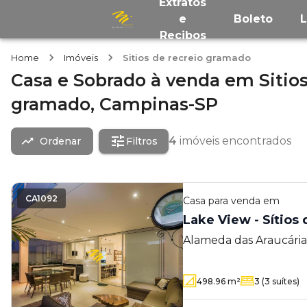
Extratos
e
Boleto
Recibos
Home
Imóveis
Sitios de recreio gramado
Casa e Sobrado
à venda
em
Sitio
gramado,
Campinas-SP
4
imóveis encontrados
Ordenar
Filtros
CA1092
Casa
para venda em
Lake View - Sítios
Alameda das Araucárias
Gramado - Campinas -
498.96
m²
3
(3 suítes)