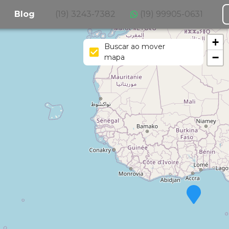
Blog
(19) 3243-7382
(19) 99905-0631
+
Buscar ao mover
−
mapa