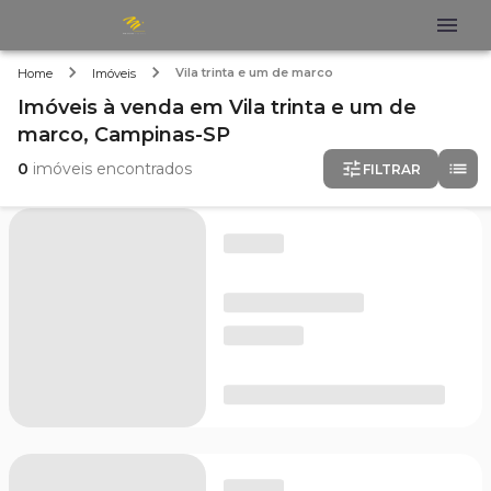
Vila trinta e um de marco
Home
Imóveis
Imóveis
à venda
em
Vila trinta e um de
marco,
Campinas-SP
0
imóveis encontrados
FILTRAR