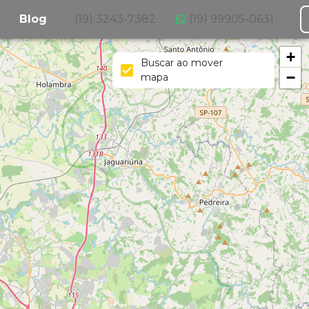
Blog
(19) 3243-7382
(19) 99905-0631
+
Buscar ao mover
−
mapa