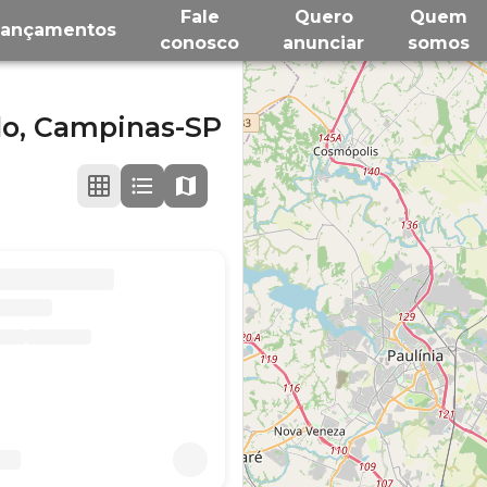
Fale
Quero
Quem
Lançamentos
conosco
anunciar
somos
do,
Campinas-SP