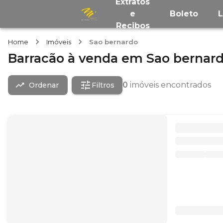
Extratos
e
Boleto
Recibos
Home
Imóveis
Sao bernardo
Barracão
à venda
em
Sao bernar
0
imóveis encontrados
Ordenar
Filtros