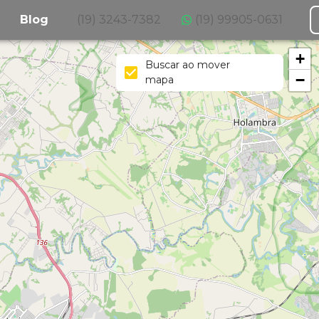
Blog
(19) 3243-7382
(19) 99905-0631
+
Buscar ao mover
−
mapa