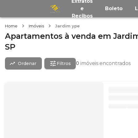
Extratos
e
Boleto
Recibos
Home
Imóveis
Jardim ype
Apartamentos
à venda
em
Jardi
SP
0
imóveis encontrados
Ordenar
Filtros