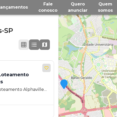
Fale
Quero
Quem
Lançamentos
conosco
anunciar
somos
s-SP
- Loteamento
as
oteamento Alphaville
 SP