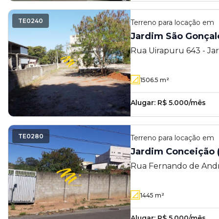
TE0240
Terreno
para locação em
Jardim São Gonçal
Rua Uirapuru 643 - Ja
Campinas - SP
1506.5
m²
Alugar:
R$ 5.000/mês
TE0280
Terreno
para locação em
Jardim Conceição 
Rua Fernando de Andra
Conceição (Sousas) - 
1445
m²
Alugar:
R$ 5.000/mês