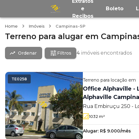
Extratos
e
Boleto
Recibos
Home
Imóveis
Campinas-SP
Terreno
para alugar
em
Campina
4
imóveis encontrados
Ordenar
Filtros
TE0258
Terreno
para locação em
Office Alphaville 
Alphaville Campin
Rua Embiruçu 250 - L
Campinas - Campinas -
1032
m²
Alugar:
R$ 9.000/mês