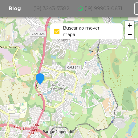
Blog
(19) 3243-7382
(19) 99905-0631
+
Buscar ao mover
−
mapa