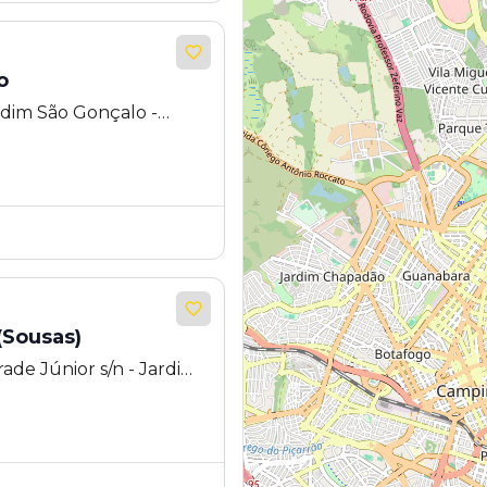
o
rdim São Gonçalo -
(Sousas)
de Júnior s/n - Jardim
Campinas - SP