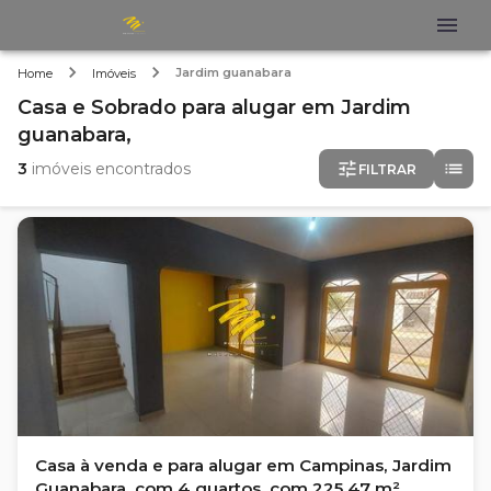
Jardim guanabara
Home
Imóveis
Casa e Sobrado
para alugar
em
Jardim
guanabara,
3
imóveis encontrados
FILTRAR
Casa à venda e para alugar em Campinas, Jardim
Guanabara, com 4 quartos, com 225.47 m²