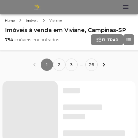
Viviane
Home
Imóveis
Imóveis
à venda
em
Viviane,
Campinas-SP
754
imóveis encontrados
FILTRAR
1
2
3
...
26